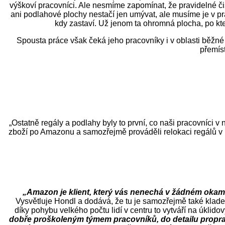
výškoví pracovníci. Ale nesmíme zapomínat, že pravidelné čišt
ani podlahové plochy nestačí jen umývat, ale musíme je v pr
kdy zastaví. Už jenom ta ohromná plocha, po kter
Spousta práce však čeká jeho pracovníky i v oblasti běžné 
přemísť
„Ostatně regály a podlahy byly to první, co naši pracovníci v 
zboží po Amazonu a samozřejmě prováděli relokaci regálů v r
„Amazon je klient, který vás nenechá v žádném okamžik
Vysvětluje Hondl a dodává, že tu je samozřejmě také kladen
díky pohybu velkého počtu lidí v centru to vytváří na úklid
dobře proškoleným týmem pracovníků, do detailu proprac