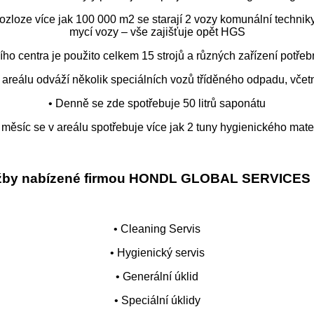
o rozloze více jak 100 000 m2 se starají 2 vozy komunální techni
mycí vozy – vše zajišťuje opět HGS
čního centra je použito celkem 15 strojů a různých zařízení potře
 areálu odváží několik speciálních vozů tříděného odpadu, vče
• Denně se zde spotřebuje 50 litrů saponátu
 měsíc se v areálu spotřebuje více jak 2 tuny hygienického mate
žby nabízené firmou HONDL GLOBAL SERVICES a
• Cleaning Servis
• Hygienický servis
• Generální úklid
• Speciální úklidy