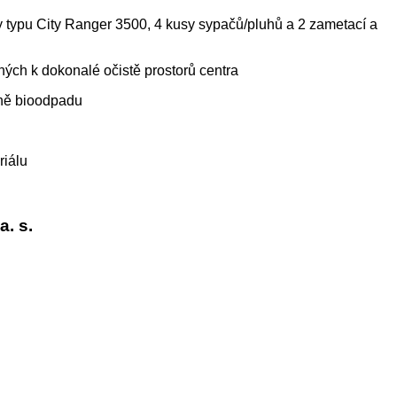
ky typu City Ranger 3500, 4 kusy sypačů/pluhů a 2 zametací a
bných k dokonalé očistě prostorů centra
tně bioodpadu
riálu
. s.