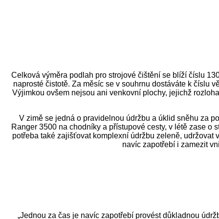
Celková výměra podlah pro strojové čištění se blíží číslu 130 
naprosté čistotě. Za měsíc se v souhrnu dostáváte k číslu vě
Výjimkou ovšem nejsou ani venkovní plochy, jejichž rozloha
V zimě se jedná o pravidelnou údržbu a úklid sněhu za 
Ranger 3500 na chodníky a přístupové cesty, v létě zase o s
potřeba také zajišťovat komplexní údržbu zeleně, udržovat v 
navíc zapotřebí i zamezit vn
„Jednou za čas je navíc zapotřebí provést důkladnou údrž