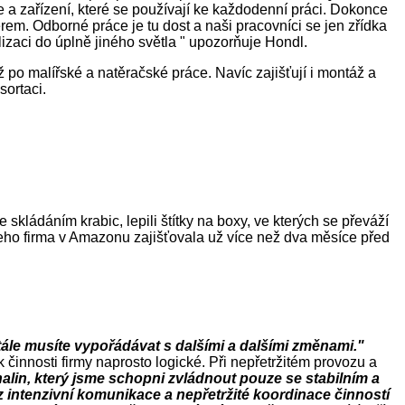
je a zařízení, které se používají ke každodenní práci. Dokonce
em. Odborné práce je tu dost a naši pracovníci se jen zřídka
lizaci do úplně jiného světla " upozorňuje Hondl.
 po malířské a natěračské práce. Navíc zajišťují i montáž a
sortaci.
 skládáním krabic, lepili štítky na boxy, ve kterých se převáží
jeho firma v Amazonu zajišťovala už více než dva měsíce před
stále musíte vypořádávat s dalšími a dalšími změnami."
činnosti firmy naprosto logické. Při nepřetržitém provozu a
nalin, který jsme schopni zvládnout pouze se stabilním a
intenzivní komunikace a nepřetržité koordinace činností