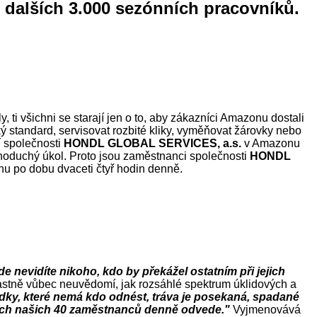
ě dalších 3.000 sezónních pracovníků.
 ti všichni se starají jen o to, aby zákazníci Amazonu dostali
ý standard, servisovat rozbité kliky, vyměňovat žárovky nebo
í společnosti
HONDL GLOBAL SERVICES, a.s.
v Amazonu
dnoduchý úkol. Proto jsou zaměstnanci společnosti
HONDL
dnu po dobu dvaceti čtyř hodin denně.
e nevidíte nikoho, kdo by překážel ostatním při jejich
lastně vůbec neuvědomí, jak rozsáhlé spektrum úklidových a
ky, které nemá kdo odnést, tráva je posekaná, spadané
y těch našich 40 zaměstnanců denně odvede."
Vyjmenovává