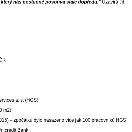
y, který nás postupně posouvá stále dopředu."
Uzavírá Jiří
 ČR
ervices a. s. (HGS)
00 m2)
2015) – zpočátku bylo nasazeno více jak 100 pracovníků HGS
nicredit Bank