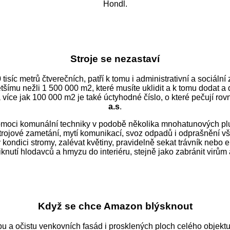
Hondl.
Stroje se nezastaví
tisíc metrů čtverečních, patří k tomu i administrativní a sociální 
tšímu nežli 1 500 000 m2, které musíte uklidit a k tomu dodat a
 více jak 100 000 m2 je také úctyhodné číslo, o které pečují r
a.s
.
pomoci komunální techniky v podobě několika mnohatunových plu
trojové zametání, mytí komunikací, svoz odpadů i odprašnění vše
kondici stromy, zalévat květiny, pravidelně sekat trávník nebo 
iknutí hlodavců a hmyzu do interiéru, stejně jako zabránit virům 
Když se chce Amazon blýsknout
bu a očistu venkovních fasád i prosklených ploch celého obje