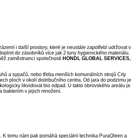
zázemí i další prostory, které je neustále zapotřebí udržovat v
 doplnit do zásobníků více jak 2 tuny hygienického materiálu.
ovněž zaměstnanci společnosti
HONDL GLOBAL SERVICES,
hů a sypačů, nebo třeba menších komunálních strojů City
ch ploch v okolí distribučního centra. Od jara do podzimu je
ekologicky likvidovat bio odpad. U takto obrovského areálu je
a bakteriím v jejich množení.
ktu. K tomu nám pak pomáhá speciální technika PuraQleen a