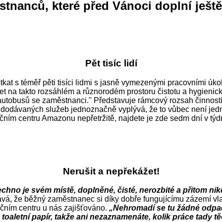
stnanců, které před Vánoci doplní ješt
Pět tisíc lidí
at s téměř pěti tisíci lidmi s jasně vymezenými pracovními úkoly,
t na takto rozsáhlém a různorodém prostoru čistotu a hygienick
 autobusů se zaměstnanci." Představuje rámcový rozsah činnost
sahu dodávaných služeb jednoznačně vyplývá, že to vůbec není je
bučním centru Amazonu nepřetržitě, najdete je zde sedm dní v tý
Nerušit a nepřekážet!
hno je svém místě, doplněné, čisté, nerozbité a přitom nikd
dává, že běžný zaměstnanec si díky dobře fungujícímu zázemí v
učním centru u nás zajišťováno.
„Nehromadí se tu žádné odpad
ý toaletní papír, takže ani nezaznamenáte, kolik práce tad