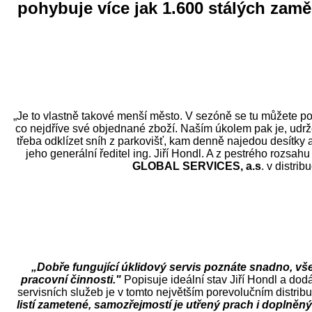
pohybuje více jak 1.600 stálých zamě
„Je to vlastně takové menší město. V sezóně se tu můžete potk
co nejdříve své objednané zboží. Naším úkolem pak je, udrže
třeba odklízet sníh z parkovišť, kam denně najedou desítky
jeho generální ředitel ing. Jiří Hondl. A z pestrého roz
GLOBAL SERVICES, a.s
. v distri
„Dobře fungující úklidový servis poznáte snadno, všec
pracovní činnosti."
Popisuje ideální stav Jiří Hondl a do
servisních služeb je v tomto největším porevolučním distrib
listí zametené, samozřejmostí je utřený prach i doplněn