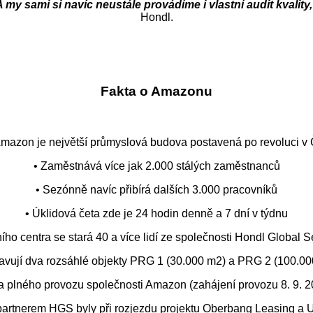
y sami si navíc neustále provádíme i vlastní audit kvalit
Hondl.
Fakta o Amazonu
Amazon je největší průmyslová budova postavená po revoluci v
• Zaměstnává více jak 2.000 stálých zaměstnanců
• Sezónně navíc přibírá dalších 3.000 pracovníků
• Úklidová četa zde je 24 hodin denně a 7 dní v týdnu
ního centra se stará 40 a více lidí ze společnosti Hondl Global S
avují dva rozsáhlé objekty PRG 1 (30.000 m2) a PRG 2 (100.0
za plného provozu společnosti Amazon (zahájení provozu 8. 9. 
partnerem HGS byly při rozjezdu projektu Oberbang Leasing a U